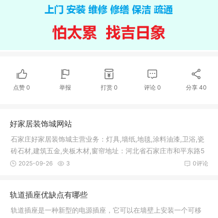
点赞
0
举报
打赏
0
评论
0
分享
40
好家居装饰城网站
石家庄好家居装饰城主营业务：灯具,墙纸,地毯,涂料油漆,卫浴,瓷
砖石材,建筑五金,夹板木材,窗帘地址：河北省石家庄市和平东路5
60
2025-09-26
3
0评论
轨道插座优缺点有哪些
轨道插座是一种新型的电源插座，它可以在墙壁上安装一个可移