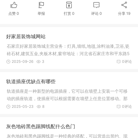
点赞
0
举报
打赏
0
评论
0
分享
19
好家居装饰城网站
石家庄好家居装饰城主营业务：灯具,墙纸,地毯,涂料油漆,卫浴,瓷
砖石材,建筑五金,夹板木材,窗帘地址：河北省石家庄市和平东路5
60
2025-09-26
3
0评论
轨道插座优缺点有哪些
轨道插座是一种新型的电源插座，它可以在墙壁上安装一个可移
动的插座轨道，使插座可以根据需要在墙壁上任意位置移动。那
么轨道插
2025-05-23
8
0评论
灰色地砖黑色踢脚线配什么色门
灰色地砖和黑色踢脚线是一种经典的搭配，可以营造出简约、现