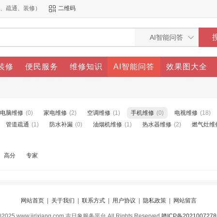
洁、疏通、装修）
二维码
装修
便民服务
维修知识
AI智能问答
效果图大全
电脑维修
(0)
家电维修
(2)
空调维修
(1)
手机维修
(0)
电视维修
(18)
管道疏通
(1)
防水补漏
(0)
油烟机维修
(1)
热水器维修
(2)
燃气灶维
高分
专家
网站首页
|
关于我们
|
联系方式
|
用户协议
|
隐私政策
|
网站留言
c)2025 www.jirixiang.com 吉日象服务平台 All Rights Reserved
赣ICP备202100727