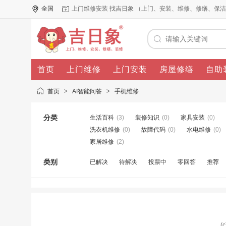
全国
上门维修安装 找吉日象 （上门、安装、维修、修缮、保
首页
上门维修
上门安装
房屋修缮
自助
首页
>
AI智能问答
>
手机维修
分类
生活百科
(3)
装修知识
(0)
家具安装
(0)
洗衣机维修
(0)
故障代码
(0)
水电维修
(0)
家居维修
(2)
类别
已解决
待解决
投票中
零回答
推荐
(