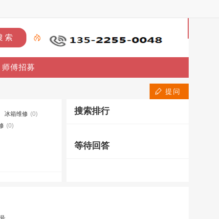
首
页
师傅招募
上
门
提问
搜索排行
维
冰箱维修
(0)
修
(0)
修
等待回答
上
门
安
装
8号