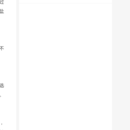
服
过
盐
务
维
修
不
知
识
AI
选
智
。
能
问
答
，