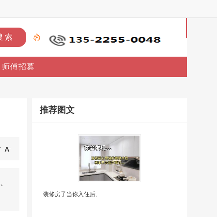
首
页
师傅招募
上
门
推荐图文
维
修
上
门
、
安
装修房子当你入住后,
装