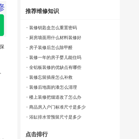
房
推荐维修知识
屋
装修钥匙盒怎么重置密码
修
厨房墙面用什么材料装修好
保
房子装修后怎么除甲醛
缮
装修一年的房子婴儿能住吗
自
全铝板装修的优缺点有哪些
、
助
装修忘留插座怎么补救
装修后地面的漆怎么清理
装
楼上装修把烟道改了怎么办
修
商品房入户门标准尺寸是多少
便
浴缸排水管预留尺寸是多少
民
点击排行