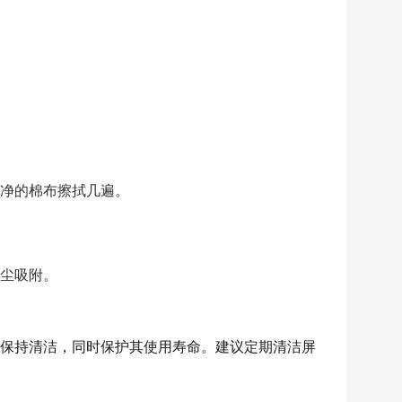
效
果
图
大
全
净的棉布擦拭几遍。
师
傅
尘吸附。
招
募
保持清洁，同时保护其使用寿命。建议定期清洁屏