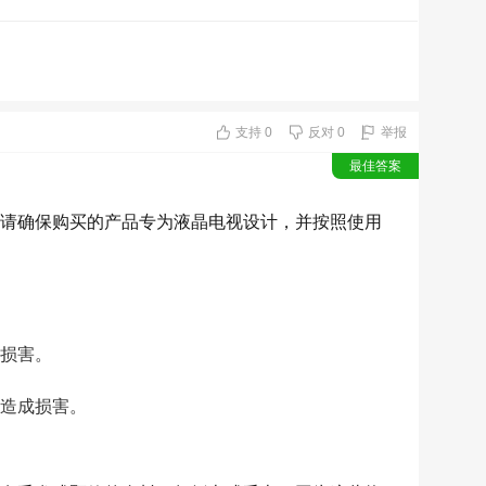
房
屋
修
支持
0
反对
0
举报
最佳答案
缮
自
请确保购买的产品专为液晶电视设计，并按照使用
助
装
修
损害。
便
造成损害。
民