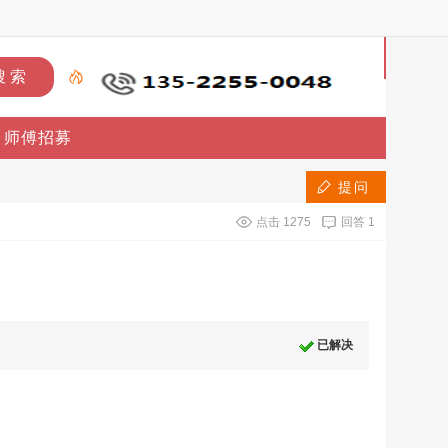
首
页
师傅招募
上
门
提问
点击
1275
回答
1
维
修
上
已解决
门
安
装