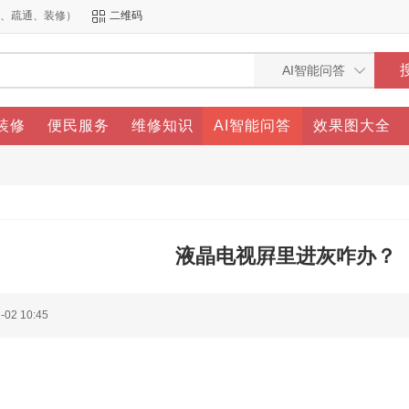
洁、疏通、装修）
二维码
装修
便民服务
维修知识
AI智能问答
效果图大全
液晶电视屛里进灰咋办？
-02 10:45