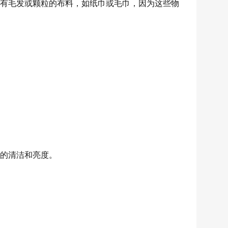
服
有毛发或颗粒的布料，如纸巾或毛巾，因为这些物
务
维
修
知
识
AI
智
的清洁和亮度。
能
问
答