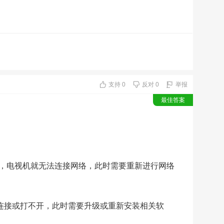
房
屋
修
缮
支持
0
反对
0
举报
自
最佳答案
助
装
修
定，电视机就无法连接网络，此时需要重新进行网络
便
民
法连接或打不开，此时需要升级或重新安装相关软