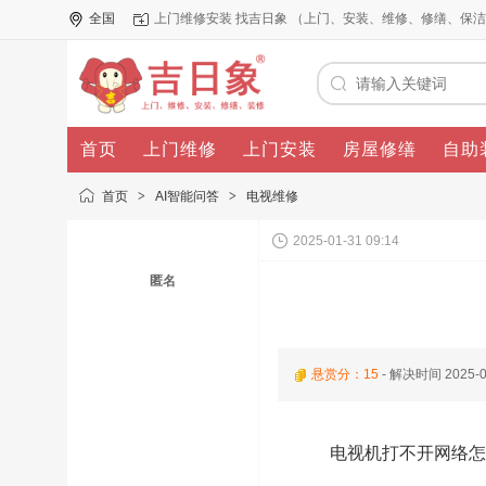
全国
上门维修安装 找吉日象 （上门、安装、维修、修缮、保
首页
上门维修
上门安装
房屋修缮
自助
首页
>
AI智能问答
>
电视维修
2025-01-31 09:14
匿名
悬赏分：15
- 解决时间
2025-0
电视机打不开网络怎