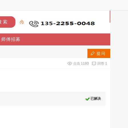
首
页
师傅招募
上
门
提问
点击
1180
回答
1
维
修
上
已解决
门
安
装