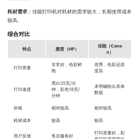
耗材需求
：佳能打印机对耗材的需求较大，长期使用成本
较高。
综合对比
佳能（Cano
特点
惠普（HP）
n）
非常好，色彩鲜
优秀，色彩还原
打印质量
艳
度高
黑白35页/分
未明确给出具体
打印速度
钟，彩色18页/
数据
分钟
价格
相对较高
相对较高
耗材成本
较高
较高
打印质量好，彩
用户反馈
售后服务好
色打印表现突出