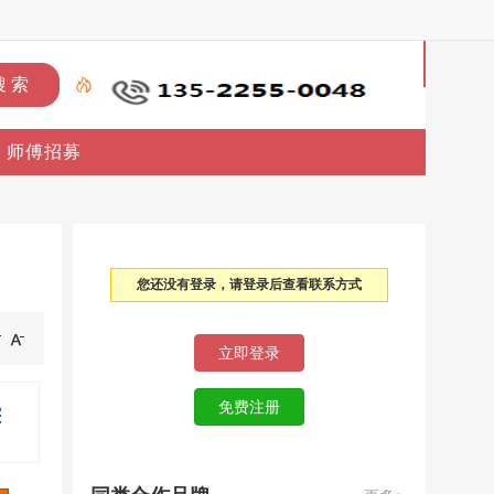
首
页
师傅招募
上
门
维
您还没有登录，请登录后查看联系方式
修
上
门
安
装