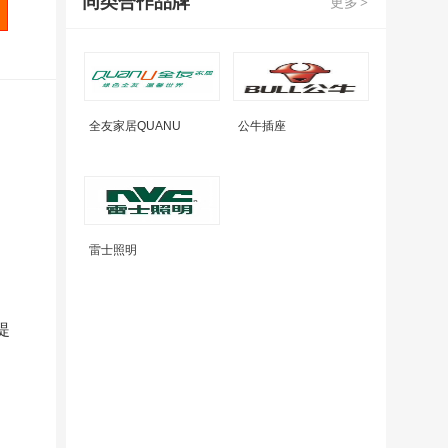
同类合作品牌
更多
>
房
屋
修
全友家居QUANU
公牛插座
缮
自
。
助
雷士照明
装
修
提
便
民